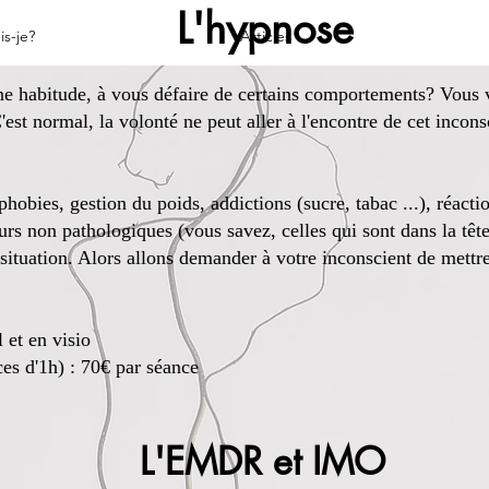
ypnose
is-je?
Articles
une habitude, à vous défaire de certains comportements? Vous 
est normal, la volonté ne peut aller à l'encontre de cet incon
obies, gestion du poids, addictions (sucre, tabac ...), réacti
rs non pathologiques (vous savez, celles qui sont dans la tête)
 situation. Alors allons demander à votre inconscient de mettr
 et en visio
es d'1h) : 70€ par séance
R et IMO