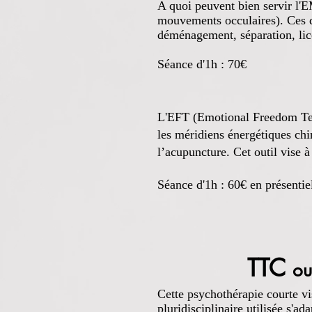
A quoi peuvent bien servir l'
mouvements occulaires). Ces de
déménagement, séparation, lic
Séance d'1h : 70€
L'
L'EFT (Emotional Freedom Tech
les méridiens énergétiques chin
l’acupuncture. Cet outil vise 
Séance d'1h : 60€
en présentie
TTC
ou
Cette psychothérapie courte v
pluridisciplinaire utilisée s'ad