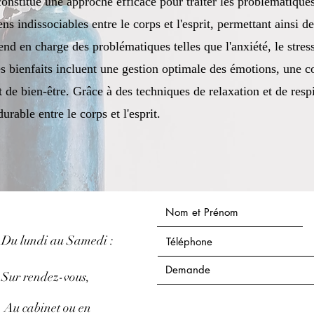
onstitue une approche efficace pour traiter les problématique
ens indissociables entre le corps et l'esprit, permettant ainsi de
d en charge des problématiques telles que l'anxiété, le stress
s bienfaits incluent une gestion optimale des émotions, une c
 de bien-être. Grâce à des techniques de relaxation et de resp
urable entre le corps et l'esprit.
Du lundi au ​Samedi :
Sur rendez-vous,
Au cabinet ou en