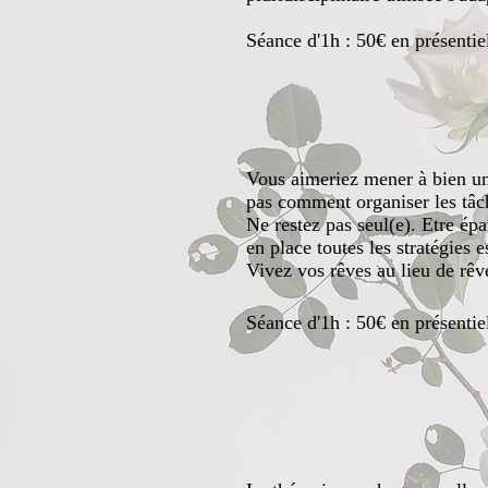
Séance d'1h : 50€
en présentie
Coa
Vous aimeriez mener à bien un
pas comment organiser les tâch
Ne restez pas seul(e). Etre épa
en place toutes les stratégies e
Vivez vos rêves au lieu de rêve
Séance d'1h : 50€
en présentie
​